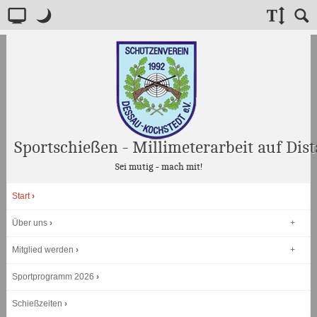
Layout:
Standard
Nacht
Schriftgröße:
Suche
Inhalt
layout
modus
Nachricht
für
benutzer
von
screenreadern
Sportschießen - Millimeterarbeit auf Dist
Willkommen!
Sei mutig - mach mit!
Wenn
sie
Hauptmenü
einen
Start
screenreader
benutzen,
Über uns
empfehlen
wir
ihnen,
Mitglied werden
auf
"Voller
Sportprogramm 2026
Zugriff"
.
Dieser
Schießzeiten
modus
ist