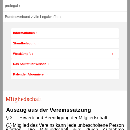
für
prolegal
alternative
arten
Bundesverband zivile Legalwaffen
der
navigation
gedacht:
Seite
Seiteninhalt
Informationen
im
Jede
seite
Menü
ist
Standbelegung
in
bbschnitte
Wettkämpfe
unterteilt
und
jeder
Das Solltet Ihr Wissen!
abschnitt
wird
durch
Kalender Abonnieren
einen
titel
beschrieben
(headings
navigation).
Die
Mitgliedschaft
wichtigsten
abschnitte
sind
Auszug aus der Vereinssatzung
einer
rolle
§ 3 — Erwerb und Beendigung der Mitgliedschaft
(landmark
navigation)
(1) Mitglied des Vereins kann jede unbescholtene Person
zugeordnet.
werden. Die Mitgliedschaft wird durch Aufnahme